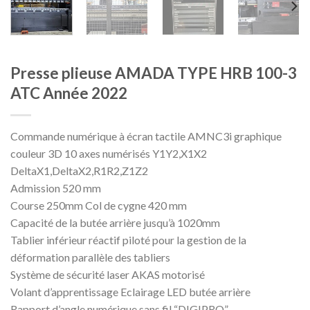
Presse plieuse AMADA TYPE HRB 100-3
ATC Année 2022
Commande numérique à écran tactile AMNC3i graphique
couleur 3D 10 axes numérisés Y1Y2,X1X2
DeltaX1,DeltaX2,R1R2,Z1Z2
Admission 520 mm
Course 250mm Col de cygne 420 mm
Capacité de la butée arrière jusqu’à 1020mm
Tablier inférieur réactif piloté pour la gestion de la
déformation parallèle des tabliers
Système de sécurité laser AKAS motorisé
Volant d’apprentissage Eclairage LED butée arrière
Rapport d’angle numérique sans fil “DIGIPRO”