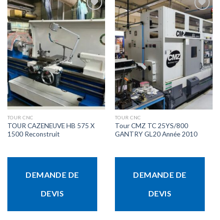
Ajouter
Ajouter
à la liste
à la liste
d’envies
d’envies
TOUR CNC
TOUR CNC
TOUR CAZENEUVE HB 575 X
Tour CMZ TC 25YS/800
1500 Reconstruit
GANTRY GL20 Année 2010
DEMANDE DE
DEMANDE DE
DEVIS
DEVIS