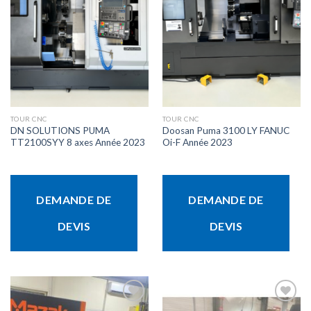
Ajouter
Ajouter
à la liste
à la liste
d’envies
d’envies
TOUR CNC
TOUR CNC
DN SOLUTIONS PUMA
Doosan Puma 3100 LY FANUC
TT2100SYY 8 axes Année 2023
Oi-F Année 2023
DEMANDE DE
DEMANDE DE
DEVIS
DEVIS