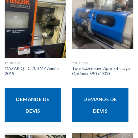
Ajouter
Ajouter
à la liste
à la liste
d’envies
d’envies
TOUR CNC
TOUR CNC
MAZAK QT C 200 MY Année
Tour Cazeneuve Apprentissage
2019
Optimax 590 x1800
DEMANDE DE
DEMANDE DE
DEVIS
DEVIS