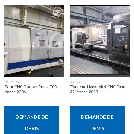
Ajouter
Ajouter
à la liste
à la liste
d’envies
d’envies
TOUR CNC
TOUR CNC
Tour CNC Doosan Puma 700L
Tour cnc Hankook 9 CNC Fanuc
Année 2006
32i Année 2013
DEMANDE DE
DEMANDE DE
DEVIS
DEVIS