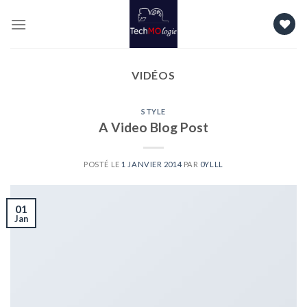
Skip
to
content
VIDÉOS
STYLE
A Video Blog Post
POSTÉ LE
1 JANVIER 2014
PAR
0YLLL
01
Jan